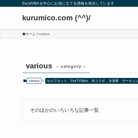
ExcelVBAを中心にお役に立てる情報を発信しています
kurumico.com (^^)/
ホーム
various
various
– category –
various
セルフカット
FireTVStick
光コラボ
冷凍庫
サーキュ
そのほかのいろいろな記事一覧