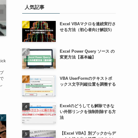
人気記事
Excel VBAマクロを連続実行さ
せる方法（初心者向け解説5）
Excel Power Query ソース の
変更方法【基本編】
ick
プ
kで
VBA UserFormのテキストボ
し
ックス文字列縦位置を調整する
Excelのどうしても解除できな
い外部リンクを強制削除する方
法
ット
【Excel VBA】別ブックからデ