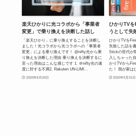
楽天ひかりに光コラボから「事業者
ひかりTVをFi
変更」で乗り換えを決断した話し
うとして失
「楽天ひかり」に乗り換えすることを決断し
ひかりTVをFir
ました！光コラボから光コラボへの「事業者
失敗した話を書き
変更」による乗り換えです！ @nifty光から乗
Stickの世
り換えを決断した理由 乗り換えを決断するに
入しちゃった自
至った理由はこんな感じです 1. ＠nifty光の速
かりTVからFi
度に対する不満2. Rakuten UN-LIMI...
た！ 我が家はひ
2020年6月20日
2020年5月31日