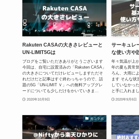
Rakuten CASAの大きさレビューと
サーキュレ
UN-LIMIT5Gは
な使い方や
ブログをご覧いただきありがとうございます
年々気温が上が
今回は、自宅に設置済みの「Rakuten CASA」
年の夏も異常
の大きさについてだけレビューしますただそ
ろん、大雨に
れだけだと記事はすぐ終わっちゃうので、話
ます そんな状
題の5G「UN-LIMIT Ｖ」への無料アップグレ
していなかっ
ードについても少しだけをかいていきま...
と手に入れまし
2020年10月9日
2020年9月6日
光コラボ