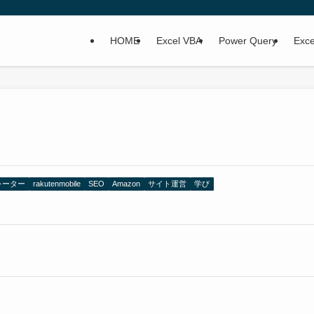
HOME
Excel VBA
Power Query
Ex
レーター
rakutenmobile
SEO
Amazon
サイト運営
学び