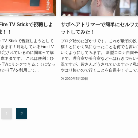
re TV Stickで視聴しよ
サボヘアトリマーで簡単にセルフ
敗！！
ットしてみた！
e TV Stickで視聴しようとして
ブログ始めたばかりです。これが最初の投
ます！対応しているFire TV
稿！とにかく気になったことを何でも書い
代が限定されているのに間違って購
いくようにしてみます。 新型コロナ自粛
虐ネタです。 これは便利！ひ
ドで、理容室や美容室などへは行きづらい
re TVにリンクできるようになっ
況ですが、皆さんどうされていますか？私
かりTVを利用して...
やはり怖いので行くことを自粛中！そこで..
2020年5月30日
1
2