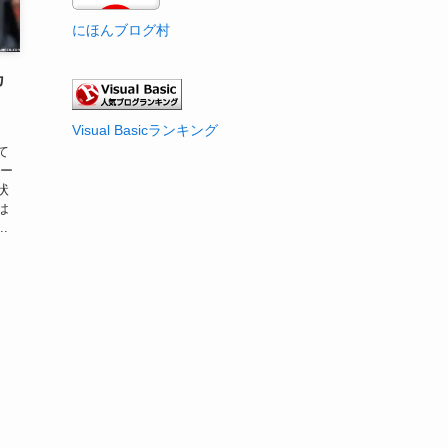
にほんブログ村
カ
Visual Basicランキング
て
モー
状
は
.