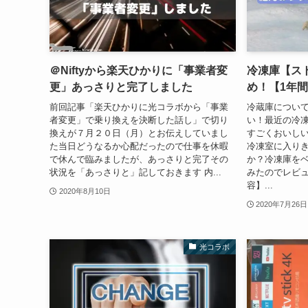
＠Niftyから楽天ひかりに「事業者変
冷凍庫【ス
更」あっさりと完了しました
め！【1年
前回記事「楽天ひかりに光コラボから「事業
冷蔵庫につい
者変更」で乗り換えを決断した話し」で切り
い！最近の冷
換えが７月２０日（月）とお伝えしていまし
すごくおいし
た当日どうなるか心配だったので仕事を休暇
冷凍室に入り
で休んで臨みましたが、あっさりと完了その
か？冷凍庫を
状況を「あっさりと」記しておきます 内...
みたのでレビュ
容】...
2020年8月10日
2020年7月26日
光コラボ