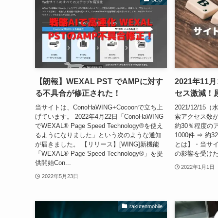
【朗報】WEXAL PST でAMPに対す
2021年1
る不具合が修正された！
セス激減！
当サイトは、ConoHaWING+Cocoonで立ち上
2021/12/
げています。 2022年4月22日「ConoHaWING
索アクセス数が
でWEXAL® Page Speed Technology®を使え
約30％程度の
るようになりました」という次のような通知
1000件 ⇒ 約
が届きました。 【リリース】[WING]新機能
とは】・当サイ
「WEXAL® Page Speed Technology®」を提
の影響を受けた
供開始Con...
2022年1月1日
2022年5月23日
rakutenmobile