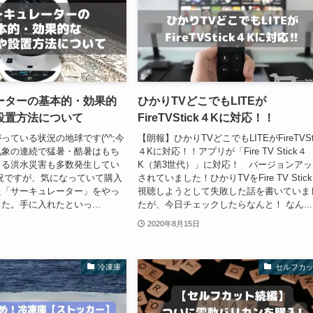
ーターの基本的・効果的
ひかりTVどこでもLITEが
設置方法について
FireTVStick４Kに対応！！
っている状況の地球です(^^;今
【朗報】ひかりTVどこでもLITEがFireTVSt
気象の連続で猛暑・酷暑はもち
４Kに対応！！アプリが「Fire TV Stick４
よる洪水災害も多数発生してい
K（第3世代）」に対応！ バージョンアッ
況ですが、気になっていて購入
されていました！ひかりTVをFire TV Stic
た「サーキュレーター」をやっ
視聴しようとして失敗した話を書いていま
た。手に入れたといっ...
たが、今日チェックしたらなんと！ なん...
2020年8月15日
冷凍庫
セルフカ