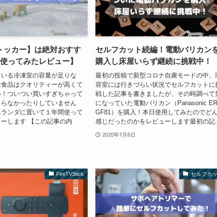
トッカー】は絶対おすす
セルフカット続編！電動バリカン
間使ってみたレビュー】
購入し床屋いらず継続に挑戦中！
ている冷凍室の容量が足りな
最初の投稿で新型コロナ自粛モードの中、
凍食品はクオリティーが高くて
容室には行きづらい状況でセルフカットに
い！ついつい買いすぎちゃって
戦した記事を書きましたが、その時調べて
きらなかったりしていません
になっていた電動バリカン（Panasonic ER
ベランダに置いて１年間使って
GF81）を購入！本日使用してみたのでど
ーします 【この記事の内
感じだったのかをレビューします最初の記..
2020年7月6日
FireTVStick
セルフカ