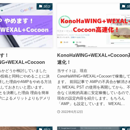
SEO
S
ます！
KonoHaWING+WEXAL+Cocoon
NG+WEXAL+Cocoon
速化！
るかどうか検討していました
当サイトは、現在
の投稿と同時にやめることに決
ConoHaWING+WEXAL+Cocoonで稼働し
断した理由やAMPをやめる方法
ます。 前回記事で AMPの不具合が解消さ
残しておきたいと思います。
た WEXAL PST の使用を再開してから、
ことを決断した理由 理由を簡単
合なく比較的高速に安定稼働しているので
Pによるメリットよりもデメリ
現在の設定内容を紹介します。もちろん
「AMP」も設定しています。 WEXAL...
2022年6月12日
SEO
S