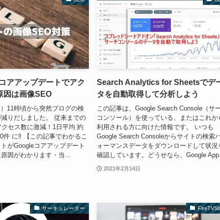
1月コアアップデートでアク
Search Analytics for Sheetsでデ
原因は画像SEO
タを自動取得して分析しよう
15（水）11時頃から突然ブログの検
この記事は、Google Search Console（サ
減りだしました。 従来までの
コンソール）を使っている、またはこれか
アクセス数に激減！1日平均 約
利用される方に向けた情報です。 いつも
320件 に‼ 【この記事でわかるこ
Google Search Consoleからサイトの検索
トがGoogleコアアップデート
ォーマンスデータをダウンロードして状況
原因がわかります・当...
確認しています。どうせなら、Google App.
2021年2月14日
サーキュレーター
FireTVSt