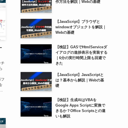
作方法を解説｜Webの基礎
【JavaScript】ブラウザと
windowオブジェクトを解説｜
Webの基礎
【検証】GASでHtmlServiceダ
ー
イアログの進捗表示を実装する
｜6分の実行時間上限も回避で
ーチ
きた
ら
【JavaScript】JavaScriptと
パフ
は？基本から解説｜Webの基
を
礎
..
【検証】生成AIはVBAを
Google Apps Scriptに変換で
きるか？Office Scriptsとの違
いも解説
ick