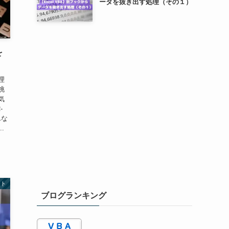
ータを抜き出す処理（その１）
を
理
挑
気
-
んな
.
ット
ブログランキング