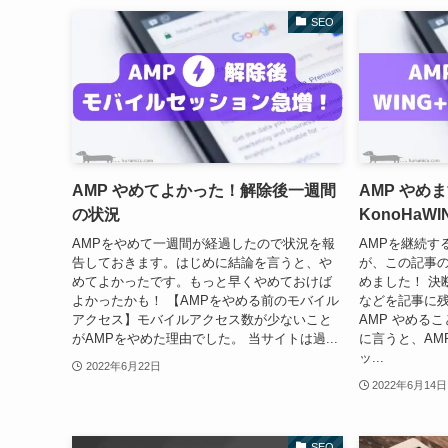
SEO
AMP やめてよかった！解除後一週間
AMP やめ
の状況
KonoHaWI
AMPをやめて一週間が経過したので状況を報
AMPを継続す
告しておきます。はじめに結論を言うと、や
が、この記事
めてよかったです。もっと早くやめておけば
めました！ 決
よかったかも！ 【AMPをやめる前のモバイル
などを記事に
アクセス】モバイルアクセス数が少ないこと
AMP やめる
がAMPをやめた理由でした。 当サイトは過...
に言うと、AM
ッ...
2022年6月22日
2022年6月14日
SEO