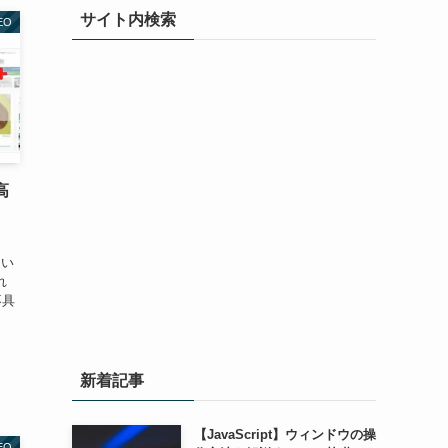
サイト内検索
EO
高
てい
れ
不具
、
新着記事
【JavaScript】ウィンドウの操
EO