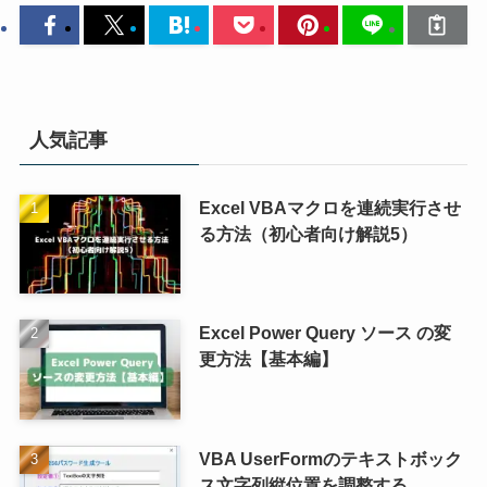
人気記事
Excel VBAマクロを連続実行させ
る方法（初心者向け解説5）
Excel Power Query ソース の変
更方法【基本編】
VBA UserFormのテキストボック
ス文字列縦位置を調整する