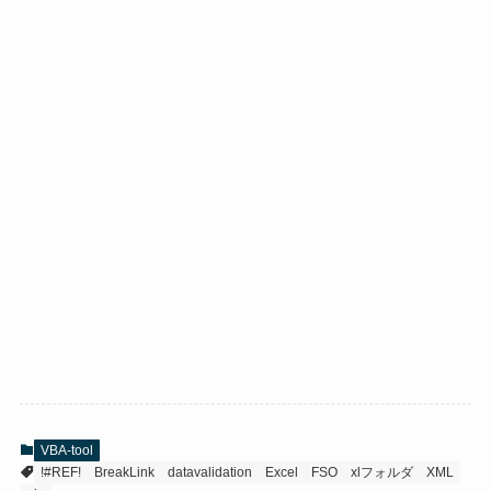
VBA-tool
!#REF!
BreakLink
datavalidation
Excel
FSO
xlフォルダ
XML