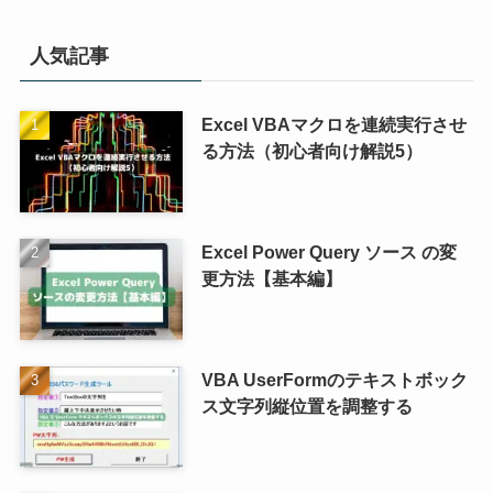
人気記事
Excel VBAマクロを連続実行させ
る方法（初心者向け解説5）
Excel Power Query ソース の変
更方法【基本編】
VBA UserFormのテキストボック
ス文字列縦位置を調整する