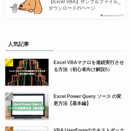
【Excel VBA】サンプルファイル_
ダウンロードのページ
kurumico.com (^^)/
人気記事
Excel VBAマクロを連続実行させ
る方法（初心者向け解説5）
Excel Power Query ソース の変
更方法【基本編】
VBA UserFormのテキストボック