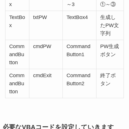
x
～3
①～③
TextBo
txtPW
TextBox4
生成し
x
たPW文
字列
Comm
cmdPW
Command
PW生成
andBu
Button1
ボタン
tton
Comm
cmdExit
Command
終了ボ
andBu
Button2
タン
tton
必要なVBAコードを設定していきます