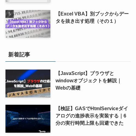
【Excel VBA】別ブックからデー
タを抜き出す処理（その１）
新着記事
【JavaScript】ブラウザと
windowオブジェクトを解説｜
Webの基礎
【検証】GASでHtmlServiceダイ
アログの進捗表示を実装する｜6
分の実行時間上限も回避できた