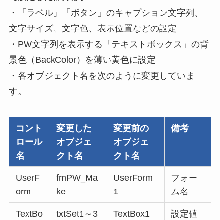
・「ラベル」「ボタン」のキャプション文字列、
文字サイズ、文字色、表示位置などの設定
・PW文字列を表示する「テキストボックス」の背
景色（BackColor）を薄い黄色に設定
・
各オブジェクト名を次のように変更していま
す
。
コント
変更した
変更前の
備考
ロール
オブジェ
オブジェ
名
クト名
クト名
UserF
fmPW_Ma
UserForm
フォー
orm
ke
1
ム名
TextBo
txtSet1～3
TextBox1
設定値