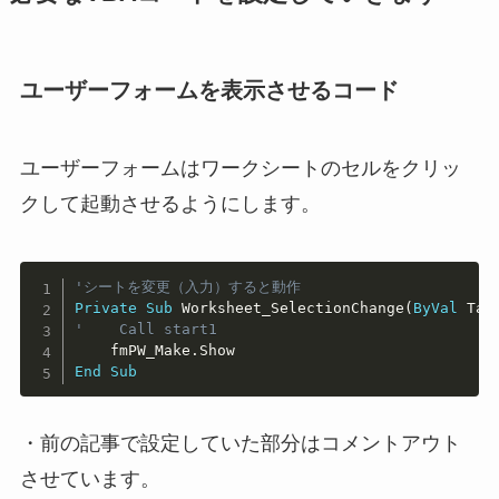
ユーザーフォームを表示させるコード
ユーザーフォームはワークシートのセルをクリッ
クして起動させるようにします。
Copy
'シートを変更（入力）すると動作
Private
Sub
 Worksheet_SelectionChange
(
ByVal
 Tar
'    Call start1
    fmPW_Make
.
End
Sub
・前の記事で設定していた部分はコメントアウト
させています。