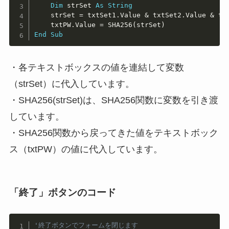
Dim
 strSet 
As
String
    strSet 
=
 txtSet1
.
Value 
&
 txtSet2
.
Value 
&
 tx
    txtPW
.
Value 
=
 SHA256
(
strSet
)
End
Sub
・各テキストボックスの値を連結して変数
（strSet）に代入しています。
・
SHA256(strSet)は、SHA256関数に変数を引き渡
しています
。
・SHA256関数から戻ってきた値をテキストボック
ス（txtPW）の値に代入しています。
「終了」ボタンのコード
Copy
'終了ボタンでフォームを閉じます