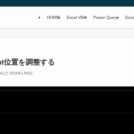
HOME
Excel VBA
Power Query
Ex
int位置を調整する
0日
2026年1月6日