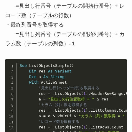
=見出し行番号（テーブルの開始行番号）+ レ
コード数（テーブルの行数）
・最終列番号を取得する
=見出し列番号（テーブルの開始列番号）+ カ
ラム数（テーブルの列数）-１
Copy
Sub
 ListObjectsSample
(
)
Dim
 res 
As
Variant
Dim
 a 
As
String
With
 ActiveSheet

'見出し行(ヘッダー行)を取得する
        res 
=
.
ListObjects
(
1
)
.
HeaderRowRange
.
Row
        a 
=
"見出しの行位置取得 = "
&
 res

'カラム（列）数を取得する
        res 
=
.
ListObjects
(
1
)
.
ListColumns
.
Count

        a 
=
 a 
&
 vbCrLf 
&
"カラム（列）数取得 = "
&
 
'レコード数を取得する
        res 
=
.
ListObjects
(
1
)
.
ListRows
.
Count
