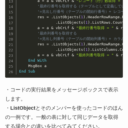
        a 
=
 a 
&
 vbCrLf 
&
"レコード（行）数取得 = "
'最終行番号を取得する（テーブルとして定義してい
'=見出し行番号（テーブルの開始行番号）+ レコー
        res 
=
.
ListObjects
(
1
)
.
HeaderRowRange
.
Ro
.
ListObjects
(
1
)
.
ListRows
.
Count

        a 
=
 a 
&
 vbCrLf 
&
"最終行番号取得 = "
&
 res

'最終列番号を取得する
'=見出し列番号（テーブルの開始列番号）+ カラム
        res 
=
.
ListObjects
(
1
)
.
HeaderRowRange
.
Co
.
ListObjects
(
1
)
.
ListColumns
.
Cou
        a 
=
 a 
&
 vbCrLf 
&
"最終列番号取得 = "
&
 res

End
With
End
Sub
・コードの実行結果をメッセージボックスで表示
します。
・
ListObject
とそのメンバーを使ったコードのほん
の一例です。一般の表に対して同じデータを取得
する場合との違いを比べてみてください。