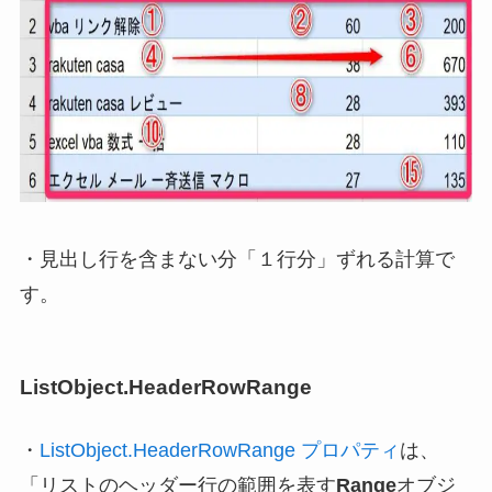
・見出し行を含まない分「１行分」ずれる計算で
す。
ListObject.HeaderRowRange
・
ListObject.HeaderRowRange プロパティ
は、
「リストのヘッダー行の範囲を表す
Range
オブジ