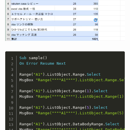
Copy
Sub
 sample
(
)
On
Error
Resume
Next
Range
(
"A1"
)
.
ListObject
.
Range
.
Select
MsgBox 
"Range(""""A1"""").ListObject.Range.S
Range
(
"A1"
)
.
ListObject
.
Range
(
1
)
.
Select
MsgBox 
"Range(""""A1"""").ListObject.Range(1
Range
(
"A1"
)
.
ListObject
.
Range
(
5
)
.
Select
MsgBox 
"Range(""""A1"""").ListObject.Range(5
Range
(
"A1"
)
.
ListObject
.
DataBodyRange
.
Select
MsgBox 
"Range(""""A1"""").ListObject.DataBod