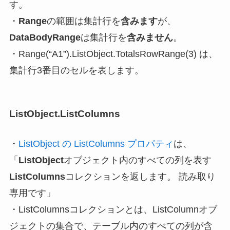
す
。
・
Range
の範囲は集計行を
含みます
が、
DataBodyRange
は集計行を
含みません
。
・Range(“A1”).ListObject.TotalsRowRange(3) は、
集計行3番目のセルを表します。
ListObject.
ListColumn
s
・
ListObject の ListColumns プロパティ
は、
「
ListObject
オブジェクト内のすべての列を表す
ListColumns
コレクションを返します。 読み取り
専用です」
・ListColumnsコレクションとは、ListColumnオブ
ジェクトの集合で、テーブル内のすべての列が含