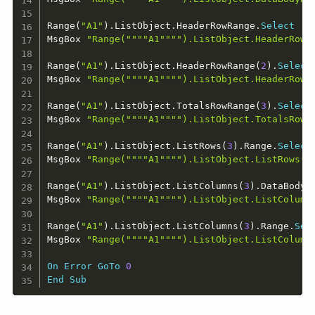
Range
(
"A1"
)
.
ListObject
.
HeaderRowRange
.
Select
MsgBox 
"Range(""""A1"""").ListObject.HeaderR
Range
(
"A1"
)
.
ListObject
.
HeaderRowRange
(
2
)
.
Select
MsgBox 
"Range(""""A1"""").ListObject.HeaderR
Range
(
"A1"
)
.
ListObject
.
TotalsRowRange
(
3
)
.
Select
MsgBox 
"Range(""""A1"""").ListObject.TotalsR
Range
(
"A1"
)
.
ListObject
.
ListRows
(
3
)
.
Range
.
Select
MsgBox 
"Range(""""A1"""").ListObject.ListRow
Range
(
"A1"
)
.
ListObject
.
ListColumns
(
3
)
.
DataBodyR
MsgBox 
"Range(""""A1"""").ListObject.ListColu
Range
(
"A1"
)
.
ListObject
.
ListColumns
(
3
)
.
Range
.
Sel
MsgBox 
"Range(""""A1"""").ListObject.ListCol
On
Error
GoTo
0
End
Sub