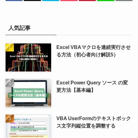
人気記事
Excel VBAマクロを連続実行させ
る方法（初心者向け解説5）
Excel Power Query ソース の変
更方法【基本編】
VBA UserFormのテキストボック
ス文字列縦位置を調整する