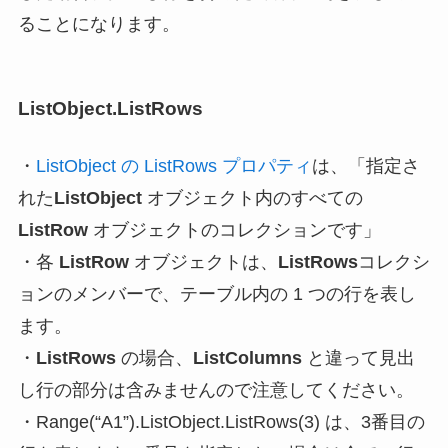
ることになります。
ListObject.
List
Rows
・
ListObject の ListRows プロパティ
は、「指定さ
れた
ListObject
オブジェクト内のすべての
ListRow
オブジェクトのコレクションです」
・各
ListRow
オブジェクトは、
ListRows
コレクシ
ョンのメンバーで、テーブル内の 1 つの行を表し
ます。
・
ListRows
の場合、
ListColumns
と違って
見出
し行の部分は含みません
ので注意してください。
・Range(“A1”).ListObject.ListRows(3) は、3番目の