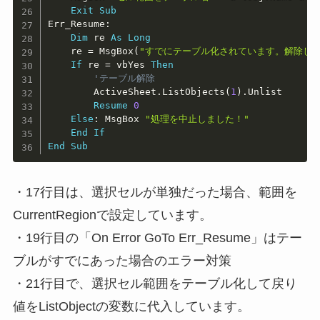
Exit
Sub
Err_Resume
:
Dim
 re 
As
Long
    re 
=
 MsgBox
(
"すでにテーブル化されています。解除しま
If
 re 
=
 vbYes 
Then
'テーブル解除
        ActiveSheet
.
ListObjects
(
1
)
.
Unlist

Resume
0
Else
:
 MsgBox 
"処理を中止しました！"
End
If
End
Sub
・17行目は、選択セルが単独だった場合、範囲を
CurrentRegionで設定しています。
・19行目の「On Error GoTo Err_Resume」は
テー
ブルがすでにあった場合のエラー対策
・21行目で、選択セル範囲をテーブル化して戻り
値をListObjectの変数に代入しています。