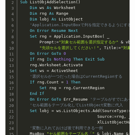
Sub
 ListObjAddSelection
(
)
Dim
 ws 
As
 Worksheet

Dim
 rng 
As
 Range

Dim
 lobj 
As
 ListObject

'Application.InputBoxで列を指定できるようにする
On
Error
Resume
Next
Set
 rng 
=
 Application
.
InputBox
(
_
        Prompt
:
=
"対象セル範囲を選択指定するか"
&
 vbC
"先頭セルを選択してください！"
,
 Title
:
=
"対象
On
Error
GoTo
0
If
 rng 
Is
Nothing
Then
Exit
Sub
    rng
.
Worksheet
.
Activate

Set
 ws 
=
 ActiveSheet

'選択セルが一つだった場合はCurrentRegionする
If
 rng
.
Count 
=
1
Then
Set
 rng 
=
 rng
.
CurrentRegion

End
If
On
Error
GoTo
 Err_Resume 
'テーブルがすでにあっ
'セル範囲をテーブル化してListObject変数に代入
Set
 lobj 
=
 ws
.
ListObjects
.
Add
(
SourceType
:
=
x
                                Source
:
=
rng
,
_
                                XlListObjectHas
'変数に入れておけば後で利用できる一例
    MsgBox 
"セル範囲をテーブル名「"
&
 lobj
.
Name 
&
"