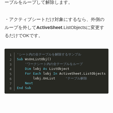
ーブルをループして解除します。
・アクティブシートだけ対象にするなら、外側の
ループを外して
ActiveSheet
.ListObjectsに変更す
るだけでOKです。
Copy
'シート内の全テーブルを解除するサンプル
Sub
 WsUnListObj
(
)
'ワークシート内の全テーブルをループ
Dim
 lobj 
As
 ListObject

For
Each
 lobj 
In
 ActiveSheet
.
ListObjects

        lobj
.
UnList     
'テーブル解除
Next
End
Sub