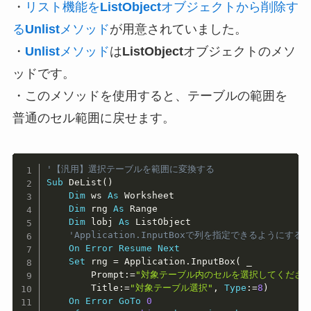
・
リスト機能を
ListObject
オブジェクトから削除す
る
Unlist
メソッド
が用意されていました。
・
Unlist
メソッド
は
ListObject
オブジェクトのメソ
ッドです。
・このメソッドを使用すると、テーブルの範囲を
普通のセル範囲に戻せます。
Copy
'【汎用】選択テーブルを範囲に変換する
Sub
 DeList
(
)
Dim
 ws 
As
 Worksheet

Dim
 rng 
As
 Range

Dim
 lobj 
As
 ListObject

'Application.InputBoxで列を指定できるようにする
On
Error
Resume
Next
Set
 rng 
=
 Application
.
InputBox
(
_
        Prompt
:
=
"対象テーブル内のセルを選択してください
        Title
:
=
"対象テーブル選択"
,
Type
:
=
8
)
On
Error
GoTo
0