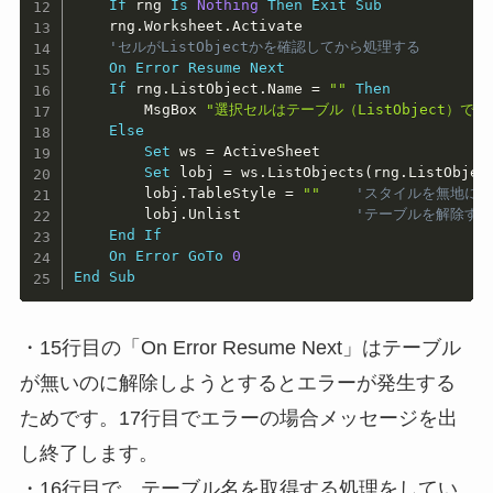
If
 rng 
Is
Nothing
Then
Exit
Sub
    rng
.
Worksheet
.
Activate

'セルがListObjectかを確認してから処理する
On
Error
Resume
Next
If
 rng
.
ListObject
.
Name 
=
""
Then
        MsgBox 
"選択セルはテーブル（ListObject）で
Else
Set
 ws 
=
 ActiveSheet

Set
 lobj 
=
 ws
.
ListObjects
(
rng
.
ListObjec
        lobj
.
TableStyle 
=
""
'スタイルを無地に
        lobj
.
Unlist             
'テーブルを解除す
End
If
On
Error
GoTo
0
End
Sub
・15行目の「On Error Resume Next」はテーブル
が無いのに解除しようとするとエラーが発生する
ためです。17行目でエラーの場合メッセージを出
し終了します。
・16行目で、テーブル名を取得する処理をしてい