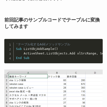
前回記事のサンプルコードでテーブルに変換
してみます
Copy
'テーブル化するAddメソッドサンプル
Sub
 ListObjAddSample
(
)
    ActiveSheet
.
ListObjects
.
Add xlSrcRange
,
 Sel
End
Sub