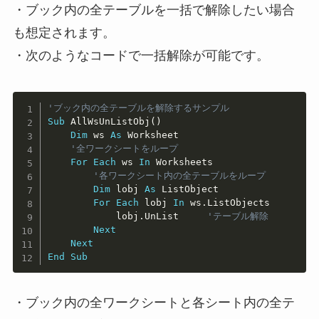
・ブック内の全テーブルを一括で解除したい場合
も想定されます。
・次のようなコードで一括解除が可能です。
Copy
'ブック内の全テーブルを解除するサンプル
Sub
 AllWsUnListObj
(
)
Dim
 ws 
As
 Worksheet

'全ワークシートをループ
For
Each
 ws 
In
 Worksheets

'各ワークシート内の全テーブルをループ
Dim
 lobj 
As
 ListObject

For
Each
 lobj 
In
 ws
.
ListObjects

            lobj
.
UnList     
'テーブル解除
Next
Next
End
Sub
・ブック内の全ワークシートと各シート内の全テ