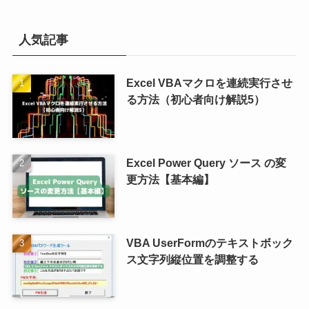
人気記事
Excel VBAマクロを連続実行させ
る方法（初心者向け解説5）
Excel Power Query ソース の変
更方法【基本編】
VBA UserFormのテキストボック
ス文字列縦位置を調整する