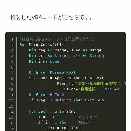
・検討したVBAコードがこちらです。
Copy
'結合時に各セルデータを改行文字でつなぐ
Sub
 MergeCellsCrLf
(
)
Dim
 rng 
As
 Range
,
 sRng 
As
 Range

Dim
 txt 
As
String
,
 str 
As
String
Dim
 i 
As
Long
On
Error
Resume
Next
Set
 sRng 
=
 Application
.
InputBox
(
_
                Prompt
:
=
"対象セル範囲を選択指定してく
,
 Title
:
=
"範囲選択"
,
Type
:
=
8
)
On
Error
GoTo
0
If
 sRng 
Is
Nothing
Then
Exit
Sub
For
Each
 rng 
In
 sRng

        i 
=
 i 
+
1
'カウンター
If
 i 
=
1
Then
'初回だけ
            txt 
=
 rng
.
Text
