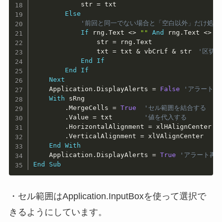
            str 
=
 txt

Else
'前回と同一でない場合と「空白以外」だけ処理
If
 rng
.
Text 
<
>
""
And
 rng
.
Text 
<
>
 s
                str 
=
 rng
.
Text

                txt 
=
 txt 
&
 vbCrLf 
&
 str　
'区切
End
If
End
If
Next
    Application
.
DisplayAlerts 
=
False
'アラートを
With
 sRng

.
MergeCells 
=
True
'セル範囲を結合する
.
Value 
=
 txt        
'値を代入する
.
HorizontalAlignment 
=
 xlHAlignCenter 
'
.
VerticalAlignment 
=
 xlVAlignCenter   
'
End
With
    Application
.
DisplayAlerts 
=
True
'アラート再
End
Sub
・セル範囲はApplication.InputBoxを使って選択で
きるようにしています。