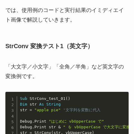
では、使用例のコードと実行結果のイミディエイ
ト画像で解説していきます。
StrConv 変換テスト
1（英文字）
「大文字／小文字」「全角／半角」など英文字の
変換例です。
Copy
Sub
 StrConv_test_01
(
)
Dim
 str 
As
String
str 
=
"apple pie"
'文字列を変数に代入
Debug
.
Print 
"はじめに vbUpperCase で"
Debug
.
Print str 
&
" を vbUpperCase で大文字に変換"
str 
=
 StrConv
(
str
,
 vbUpperCase
)