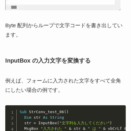
Byte 配列からループで文字コードを書き出してい
ます。
InputBox の入力文字を変換する
例えば、フォームに入力された文字をすべて全角
にしたい場合の例です。
Copy
Sub
 StrConv_test_06
(
)
Dim
 str 
As
String
  str 
=
 InputBox
(
"文字列を入力してください"
)
  MsgBox 
"入力された "
&
 str 
&
" は "
&
 vbCrLf 
&