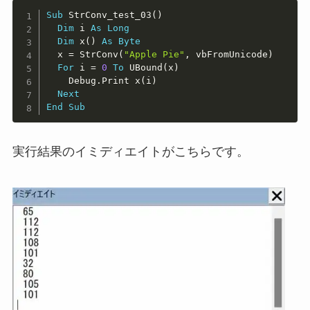
Copy
Sub
 StrConv_test_03
(
)
Dim
 i 
As
Long
Dim
 x
(
)
As
Byte
  x 
=
 StrConv
(
"Apple Pie"
,
 vbFromUnicode
)
For
 i 
=
0
To
 UBound
(
x
)
    Debug
.
Print x
(
i
)
Next
End
Sub
実行結果のイミディエイトがこちらです。