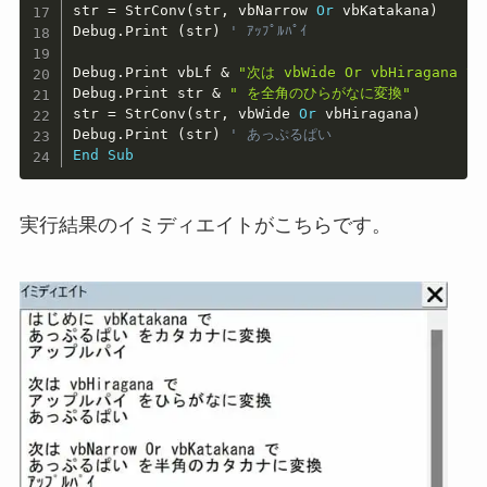
str 
=
 StrConv
(
str
,
 vbNarrow 
Or
 vbKatakana
)
Debug
.
Print 
(
str
)
' ｱｯﾌﾟﾙﾊﾟｲ
Debug
.
Print vbLf 
&
"次は vbWide Or vbHiragana で
Debug
.
Print str 
&
" を全角のひらがなに変換"
str 
=
 StrConv
(
str
,
 vbWide 
Or
 vbHiragana
)
Debug
.
Print 
(
str
)
' あっぷるぱい
End
Sub
実行結果のイミディエイトがこちらです。