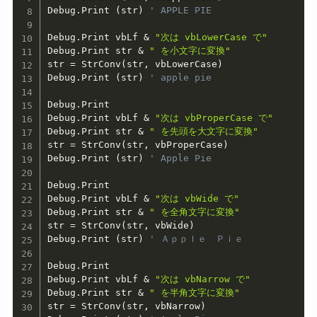
Debug
.
Print 
(
str
)
' APPLE PIE
Debug
.
Print vbLf 
&
"次は vbLowerCase で"
Debug
.
Print str 
&
" を小文字に変換"
str 
=
 StrConv
(
str
,
 vbLowerCase
)
Debug
.
Print 
(
str
)
' apple pie
Debug
.
Print

Debug
.
Print vbLf 
&
"次は vbProperCase で"
Debug
.
Print str 
&
" を先頭を大文字に変換"
str 
=
 StrConv
(
str
,
 vbProperCase
)
Debug
.
Print 
(
str
)
' Apple Pie
Debug
.
Print

Debug
.
Print vbLf 
&
"次は vbWide で"
Debug
.
Print str 
&
" を全角文字に変換"
str 
=
 StrConv
(
str
,
 vbWide
)
Debug
.
Print 
(
str
)
' Ａｐｐｌｅ　Ｐｉｅ
Debug
.
Print

Debug
.
Print vbLf 
&
"次は vbNarrow で"
Debug
.
Print str 
&
" を半角文字に変換"
str 
=
 StrConv
(
str
,
 vbNarrow
)