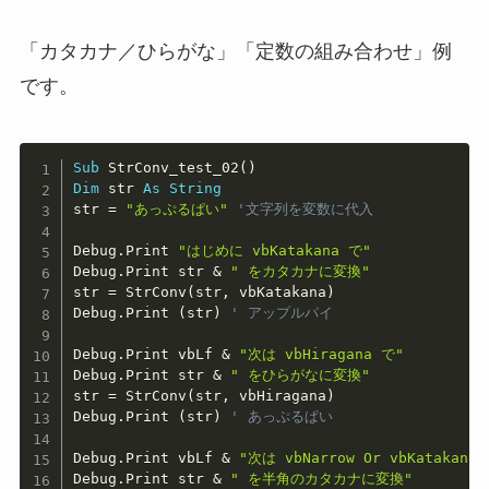
「カタカナ／ひらがな」「定数の組み合わせ」例
です。
Copy
Sub
 StrConv_test_02
(
)
Dim
 str 
As
String
str 
=
"あっぷるぱい"
'文字列を変数に代入
Debug
.
Print 
"はじめに vbKatakana で"
Debug
.
Print str 
&
" をカタカナに変換"
str 
=
 StrConv
(
str
,
 vbKatakana
)
Debug
.
Print 
(
str
)
' アップルパイ
Debug
.
Print vbLf 
&
"次は vbHiragana で"
Debug
.
Print str 
&
" をひらがなに変換"
str 
=
 StrConv
(
str
,
 vbHiragana
)
Debug
.
Print 
(
str
)
' あっぷるぱい
Debug
.
Print vbLf 
&
"次は vbNarrow Or vbKatakana
Debug
.
Print str 
&
" を半角のカタカナに変換"