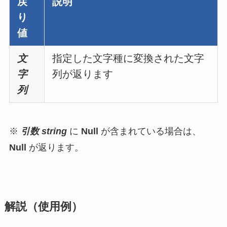
戻
説明
り
値
文
指定した文字種に変換された文字
字
列が返ります
列
※
引数 string
に
Null
が含まれている場合は、
Null
が
返ります。
解説（使用例）