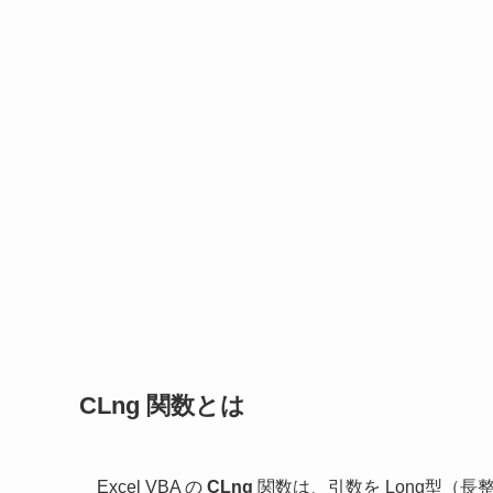
CLng 関数とは
Excel VBA の
CLng
関数は、引数を Long型（