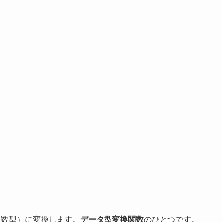
長整数型）に変換します。
データ型変換関数
のひとつです。