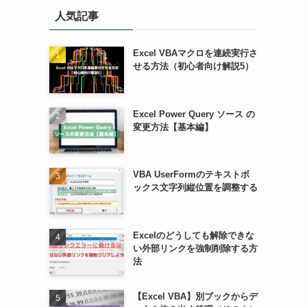
人気記事
Excel VBAマクロを連続実行さ
せる方法（初心者向け解説5）
Excel Power Query ソース の
変更方法【基本編】
VBA UserFormのテキストボ
ックス文字列縦位置を調整する
Excelのどうしても解除できな
い外部リンクを強制削除する方
法
【Excel VBA】別ブックからデ