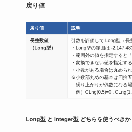
戻り値
戻り値
説明
長整数値
引数を評価して Long型（
（Long型）
・Long型の範囲は -2,147,483,
・範囲外の値を指定すると「
・変換できない値を指定する
・小数がある場合は丸めら
※小数部丸めの基本は四捨
繰り上がりが偶数になる場
例）CLng(0.5)=0 , CLng(1.5)
Long型 と Integer型 どちらを使うべきか