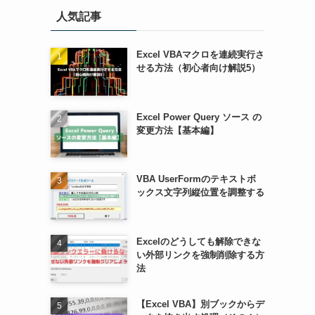
人気記事
Excel VBAマクロを連続実行さ
せる方法（初心者向け解説5）
Excel Power Query ソース の
変更方法【基本編】
VBA UserFormのテキストボ
ックス文字列縦位置を調整する
Excelのどうしても解除できな
い外部リンクを強制削除する方
法
【Excel VBA】別ブックからデ