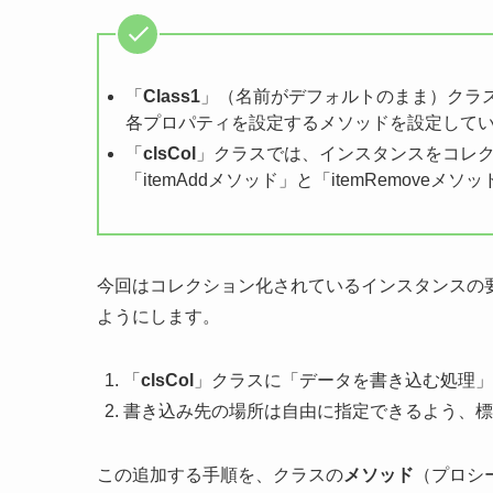
「
Class1
」（名前がデフォルトのまま）クラ
各プロパティを設定するメソッドを設定して
「
clsCol
」クラスでは、インスタンスをコレ
「itemAddメソッド」と「itemRemoveメ
今回はコレクション化されているインスタンスの
ようにします。
「
clsCol
」クラスに「データを書き込む処理」
書き込み先の場所は自由に指定できるよう、標
この追加する手順を、クラスの
メソッド
（プロシ