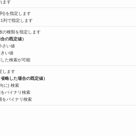
れます
列)を指定します
1列で指定します
致の種類を指定します
場合の
既定値
）
小さい値
大きい値
用した検索が可能
定します
（省略した場合の
既定値
）
向に) 検索
囲をバイナリ検索
囲をバイナリ検索