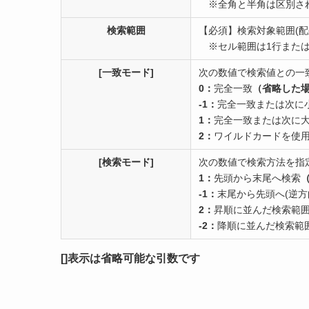
※全角と半角は区別さ
検索範囲
【必須】
検索対象範囲(配
※セル範囲は1行または
[一致モード]
次の数値で検索値との一
0：
完全一致
（省略した
-1：
完全一致または次に
1：
完全一致または次に
2：
ワイルドカードを使
[検索モード]
次の数値で検索方法を指
1：
先頭から末尾へ検索
-1：
末尾から先頭へ(逆方
2：
昇順に並んだ検索範
-2：
降順に並んだ検索範
[]表示は省略可能な引数です