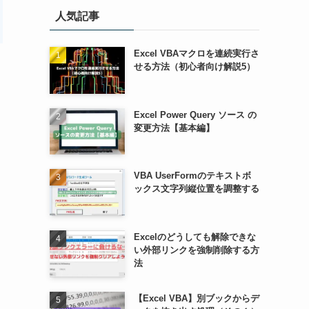
人気記事
Excel VBAマクロを連続実行さ
せる方法（初心者向け解説5）
Excel Power Query ソース の
変更方法【基本編】
VBA UserFormのテキストボ
ックス文字列縦位置を調整する
Excelのどうしても解除できな
い外部リンクを強制削除する方
法
【Excel VBA】別ブックからデ