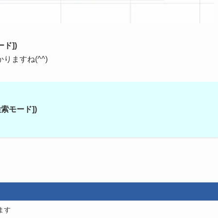
ード])
ますね(^^)
[検索モード])
ます