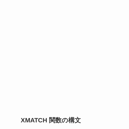
XMATCH 関数の
構文