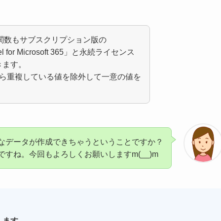
この関数もサブスクリプション版の
l for Microsoft 365」と永続ライセンス
できます。
列)から重複している値を除外して一意の値を
なデータが作成できちゃうということですか？
すね。今回もよろしくお願いしますm(__)m
します。