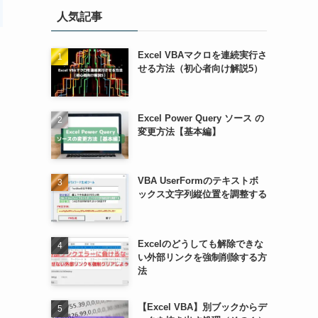
人気記事
Excel VBAマクロを連続実行さ
せる方法（初心者向け解説5）
Excel Power Query ソース の
変更方法【基本編】
VBA UserFormのテキストボ
ックス文字列縦位置を調整する
Excelのどうしても解除できな
い外部リンクを強制削除する方
法
【Excel VBA】別ブックからデ