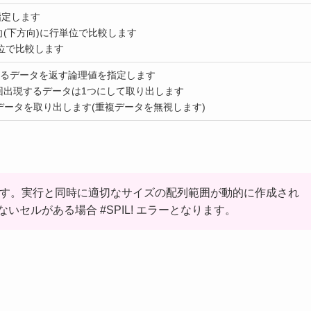
指定します
向(下方向)に行単位で比較します
単位で比較します
現するデータを返す論理値を指定します
回出現するデータは1つにして取り出します
データを取り出します(重複データを無視します)
います。実行と同時に適切なサイズの配列範囲が動的に作成され
セルがある場合 #SPIL! エラーとなります。