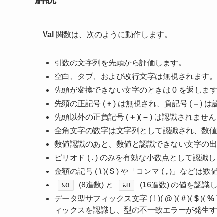
Val
関数は、次のように動作します。
引数の文字列を先頭から評価します。
空白、タブ、および改行文字は無視されます。
先頭が変換できない文字のときは 0 を返しま
先頭の正記号 (
+
) は無視され、負記号 (
–
) 
先頭以外の正負記号 (
+
)(
–
) は認識されません
全角文字の数字は文字列として認識され、数値
数値認識のあと、数値と認識できない文字の出
ピリオド (
.
) のみを有効な小数点として認識
金額の記号 (
\
)(
$
) や「コンマ (
,
)」などは数
(8進数) と
(16進数) の値を認識
&O
&H
データ型サフィックス文字 (
!
)(
@
)(
#
)(
$
)(
%
ィックスを認識し、型の不一致エラーが発生す