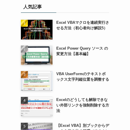
人気記事
Excel VBAマクロを連続実行さ
せる方法（初心者向け解説5）
Excel Power Query ソース の
変更方法【基本編】
VBA UserFormのテキストボ
ックス文字列縦位置を調整する
Excelのどうしても解除できな
い外部リンクを強制削除する方
法
【Excel VBA】別ブックからデ