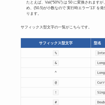
たとえば、Val(“50%”) は 50 に変換されますが、
め、(50.5)が小数なので 実行時エラー’13’ 
ります。
サフィックス型文字の一覧がこちらです。
サフィックス型文字
型名
%
Inte
&
Long
^
Long
@
Curr
!
Sing
#
Doub