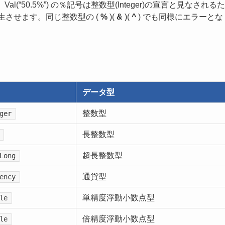
Val(“50.5%”) の％記号は整数型(Integer)の宣言と見なされるた
を発生させます。同じ整数型の (
%
)(
&
)(
^
) でも同様にエラーとな
データ型
整数型
ger
長整数型
超長整数型
Long
通貨型
ency
単精度浮動小数点型
le
倍精度浮動小数点型
le