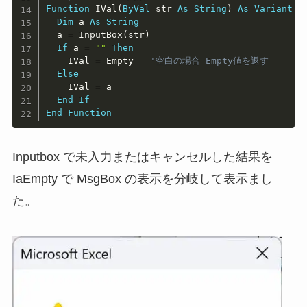
Function
 IVal
(
ByVal
 str 
As
String
)
As
Variant
Dim
 a 
As
String
  a 
=
 InputBox
(
str
)
If
 a 
=
""
Then
    IVal 
=
 Empty   
'空白の場合 Empty値を返す
Else
    IVal 
=
 a

End
If
End
Function
Inputbox で未入力またはキャンセルした結果を
IaEmpty で MsgBox の表示を分岐して表示まし
た。