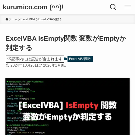
kurumico.com (^^)/
ホーム
Excel VBA
Excel VBA関数
ExcelVBA IsEmpty関数 変数がEmptyか
判定する
記事内には広告が含まれます
Excel VBA関数
2024年10月26日
2026年1月8日