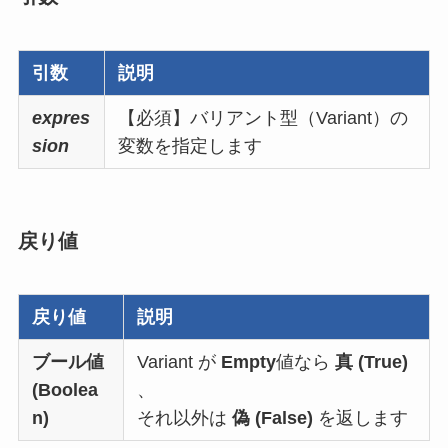
引数
説明
expres
【必須】
バリアント型（Variant）の
sion
変数を指定します
戻り値
戻り値
説明
ブール値
Variant が
Empty
値なら
真 (True)
(Boolea
、
n)
それ以外は
偽 (False)
を返します