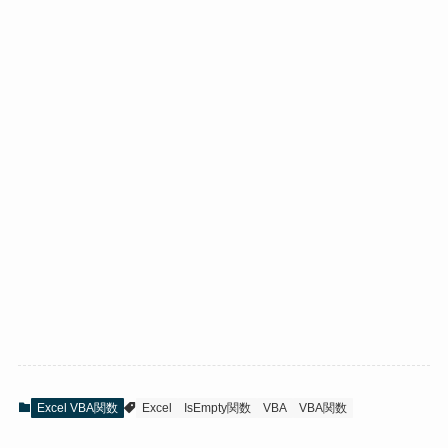
Excel VBA関数
Excel
IsEmpty関数
VBA
VBA関数