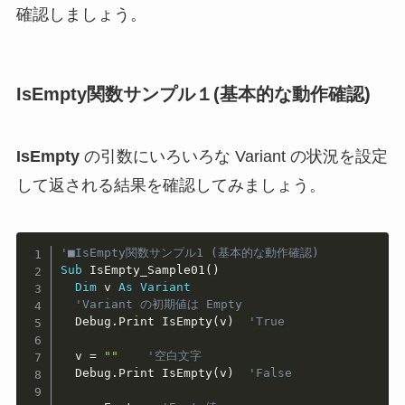
確認しましょう。
IsEmpty関数サンプル１(基本的な動作確認)
IsEmpty
の引数にいろいろな Variant の状況を設定
して返される結果を確認してみましょう。
Copy
'■IsEmpty関数サンプル1 (基本的な動作確認)
Sub
 IsEmpty_Sample01
(
)
Dim
 v 
As
Variant
'Variant の初期値は Empty
  Debug
.
Print IsEmpty
(
v
)
'True
  v 
=
""
'空白文字
  Debug
.
Print IsEmpty
(
v
)
'False