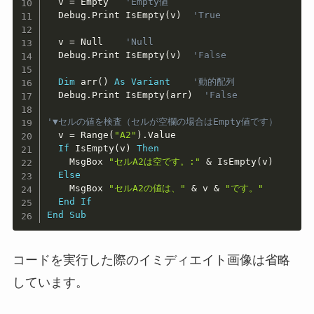
  v 
=
 Empty   
'Empty値
  Debug
.
Print IsEmpty
(
v
)
'True
  v 
=
 Null    
'Null
  Debug
.
Print IsEmpty
(
v
)
'False
Dim
 arr
(
)
As
Variant
'動的配列
  Debug
.
Print IsEmpty
(
arr
)
'False
'▼セルの値を検査（セルが空欄の場合はEmpty値です）
  v 
=
 Range
(
"A2"
)
.
Value

If
 IsEmpty
(
v
)
Then
    MsgBox 
"セルA2は空です。:"
&
 IsEmpty
(
v
)
Else
    MsgBox 
"セルA2の値は、"
&
 v 
&
"です。"
End
If
End
Sub
コードを実行した際のイミディエイト画像は省略
しています。