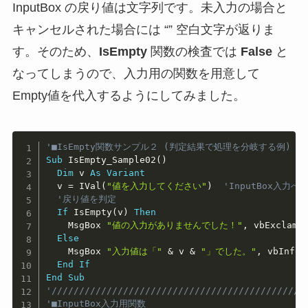
InputBox の戻り値は文字列です。未入力の場合と
キャンセルされた場合には “” 空白文字が返りま
す。そのため、
IsEmpty
関数の検査では
False
と
なってしまうので、入力用の関数を用意して
Empty値を代入するようにしてみました。
Copy
'■IsEmpty関数サンプル２ (判定結果で処理を分岐する例)
Sub
 IsEmpty_Sample02
(
)
Dim
 v 
As
Variant
  v 
=
 IVal
(
"値を入力してください"
)
'InputBox入力へ
'戻り値を判定
If
 IsEmpty
(
v
)
Then
    MsgBox 
"値の入力がありませんでした！"
,
 vbExclamat
Else
    MsgBox 
"入力値は「"
&
 v 
&
"」でした。"
,
 vbInfor
End
If
End
Sub
'//////////////////////////////////////////////
'■InputBox入力用関数