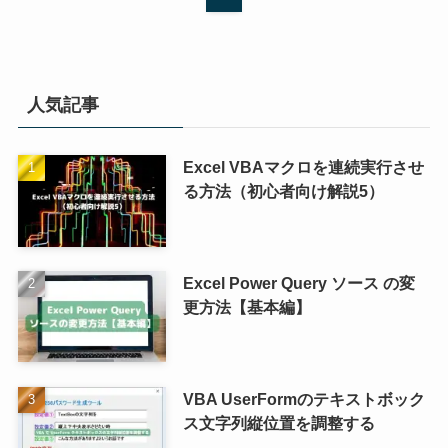
人気記事
Excel VBAマクロを連続実行させ
る方法（初心者向け解説5）
Excel Power Query ソース の変
更方法【基本編】
VBA UserFormのテキストボック
ス文字列縦位置を調整する