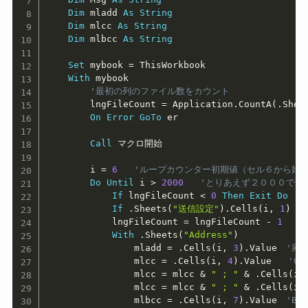
Dim
 mladd 
As
String
Dim
 mlcc 
As
String
Dim
 mlbcc 
As
String
Set
 mybook 
=
 ThisWorkbook

With
 mybook

'最初の列のファイル数をカウント
        lngFileCount 
=
 Application
.
CountA
(
.
Shee
On
Error
GoTo
 er

Call
 マクロ開始

        i 
=
6
'ループカウンター初期値（セル６から始
Do
Until
 i 
>
2000
'とりあえず２０００で
If
 lngFileCount 
<
0
Then
Exit
Do
If
.
Sheets
(
"送信設定"
)
.
Cells
(
i
,
1
)
=
            lngFileCount 
=
 lngFileCount 
-
1
With
.
Sheets
(
"Address"
)
                mladd 
=
.
Cells
(
i
,
3
)
.
Value　
'宛
                mlcc 
=
.
Cells
(
i
,
4
)
.
Value   
'C
                mlcc 
=
 mlcc 
&
" ; "
&
.
Cells
(
i
,
                mlcc 
=
 mlcc 
&
" ; "
&
.
Cells
(
i
,
                mlbcc 
=
.
Cells
(
i
,
7
)
.
Value　
'B