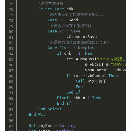
'送信方法分岐
Select
Case
 chk

'画面表示せずに送信する場合は、
Case
0
:
.
Send

'下書きに保存する場合は、
Case
2
:
'.Save
.
Close olSave

'未選択の場合は画面確認にしておく
Case
Else
:
'.Display
If
 chk 
=
1
Then
                    ret 
=
 MsgBox
(
"メールを確認して
&
 vbCrLf 
&
"継続します
                            vbOKCancel 
+
 vbExcl
If
 ret 
=
 vbCancel 
Then
Call
 マクロ終了

End
End
If
ElseIf
 chk 
=
2
Then
End
If
End
Select
End
With
Set
 objDoc 
=
Nothing