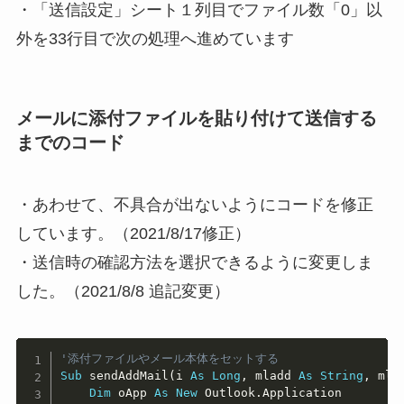
・「送信設定」シート１列目で
ファイル数「0」以
外を33行目で次の処理へ進めています
メールに添付ファイルを貼り付けて送信する
までのコード
・あわせて、不具合が出ないようにコードを修正
しています。（2021/8/17修正）
・送信時の確認方法を選択できるように変更しま
した。（2021/8/8 追記変更）
Copy
'添付ファイルやメール本体をセットする
Sub
 sendAddMail
(
i 
As
Long
,
 mladd 
As
String
,
 mlc
Dim
 oApp 
As
New
 Outlook
.
Application
