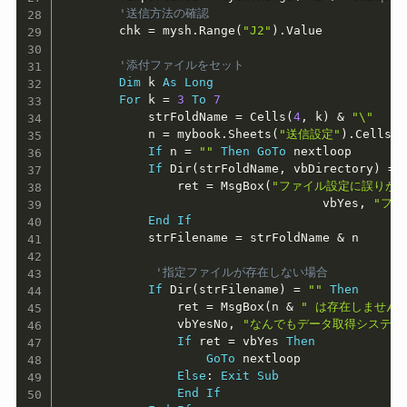
'送信方法の確認
        chk 
=
 mysh
.
Range
(
"J2"
)
.
Value

'添付ファイルをセット
Dim
 k 
As
Long
For
 k 
=
3
To
7
            strFoldName 
=
 Cells
(
4
,
 k
)
&
"\"
            n 
=
 mybook
.
Sheets
(
"送信設定"
)
.
Cells
(
i
If
 n 
=
""
Then
GoTo
 nextloop

If
 Dir
(
strFoldName
,
 vbDirectory
)
=
                ret 
=
 MsgBox
(
"ファイル設定に誤りが
                                    vbYes
,
"ファ
End
If
            strFilename 
=
 strFoldName 
&
 n      
'指定ファイルが存在しない場合
If
 Dir
(
strFilename
)
=
""
Then
                ret 
=
 MsgBox
(
n 
&
" は存在しません
                vbYesNo
,
"なんでもデータ取得システム
If
 ret 
=
 vbYes 
Then
GoTo
 nextloop

Else
:
Exit
Sub
End
If