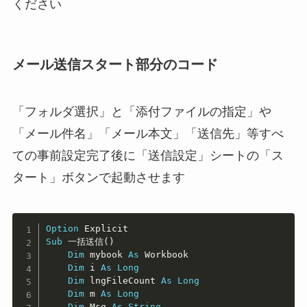
ください
メール送信スタート部分のコード
「フォルダ選択」と「添付ファイルの指定」や
「メール件名」「メール本文」「送信先」等すべ
ての事前設定完了後に
「送信設定」シートの「ス
タート」ボタンで起動させます
Copy
Option
Sub
 一括送信
(
)
Dim
 mybook 
As
 Workbook

Dim
 i 
As
Long
Dim
 lngFileCount 
As
Long
Dim
 m 
As
Long
Dim
 Msg 
As
String