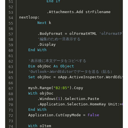
End
If
.
Attachments
.
Add strFilename

nextloop
:
Next
 k

.
BodyFormat 
=
 olFormatHTML 
'olFormatPl
'編集のため一旦表示する
.
Display

End
With
'表示後に本文データをコピペする
Dim
 objDoc 
As
Object
'OutlookへWordEditorでデータを送る（貼る）
Set
 objDoc 
=
 oApp
.
ActiveInspector
.
WordEditor
    mysh
.
Range
(
"B2:B5"
)
.
Copy

With
 objDoc

.
Windows
(
1
)
.
Selection
.
Paste

.
Application
.
Selection
.
HomeKey Unit
:
=
6
End
With
    Application
.
CutCopyMode 
=
False
With
 oItem
