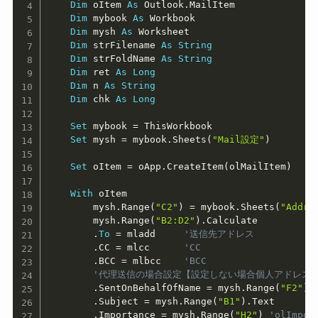
Dim
 oItem 
As
 Outlook
.
MailItem

Dim
 mybook 
As
 Workbook

Dim
 mysh 
As
 Worksheet

Dim
 strFilename 
As
String
Dim
 strFoldName 
As
String
Dim
 ret 
As
Long
Dim
 n 
As
String
Dim
 chk 
As
Long
Set
 mybook 
=
 ThisWorkbook

Set
 mysh 
=
 mybook
.
Sheets
(
"Mail設定"
)
Set
 oItem 
=
 oApp
.
CreateItem
(
olMailItem
)
With
 oItem

        mysh
.
Range
(
"C2"
)
=
 mybook
.
Sheets
(
"Addre
        mysh
.
Range
(
"B2:D2"
)
.
Calculate

.
To
=
 mladd     
'送信先アドレス
.
CC 
=
 mlcc      
'CC
.
BCC 
=
 mlbcc    
'BCC
'代理送信の場合設定【設定しない場合個人アドレス
.
SentOnBehalfOfName 
=
 mysh
.
Range
(
"F2"
)
.
Subject 
=
 mysh
.
Range
(
"B1"
)
.
Text     
'
.
Importance 
=
 mysh
.
Range
(
"H2"
)
'olImpor