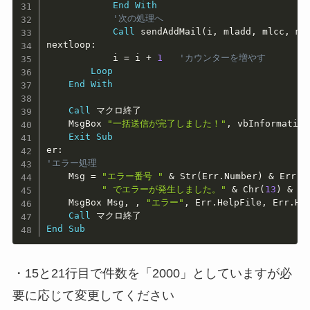
End
With
'次の処理へ
Call
 sendAddMail
(
i
,
 mladd
,
 mlcc
,
 ml
nextloop
:
            i 
=
 i 
+
1
'カウンターを増やす
Loop
End
With
Call
 マクロ終了

    MsgBox 
"一括送信が完了しました！"
,
 vbInformation
Exit
Sub
er
:
'エラー処理
    Msg 
=
"エラー番号 "
&
 Str
(
Err
.
Number
)
&
 Err
.
S
" でエラーが発生しました。"
&
 Chr
(
13
)
&
 Er
    MsgBox Msg
,
,
"エラー"
,
 Err
.
HelpFile
,
 Err
.
He
Call
End
Sub
・15と21行目で件数を「2000」としていますが必
要に応じて変更してください