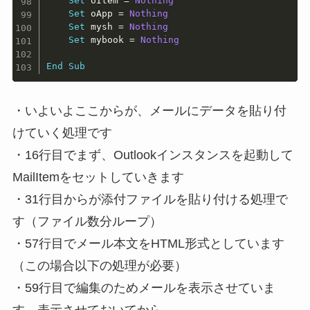
Set
 oItem 
=
Nothing
Set
 oApp 
=
Nothing
Set
 mysh 
=
Nothing
Set
 mybook 
=
Nothing
End
Sub
・いよいよここからが、メールにデータを貼り付
けていく処理です
・16行目でまず、Outlookインスタンスを起動して
MailItemをセットしていきます
・31行目からが添付ファイルを貼り付ける処理で
す（ファイル数分ループ）
・57行目でメール本文をHTML形式としています
（この場合以下の処理が必要）
・59行目で
編集のため
メールを表示させていま