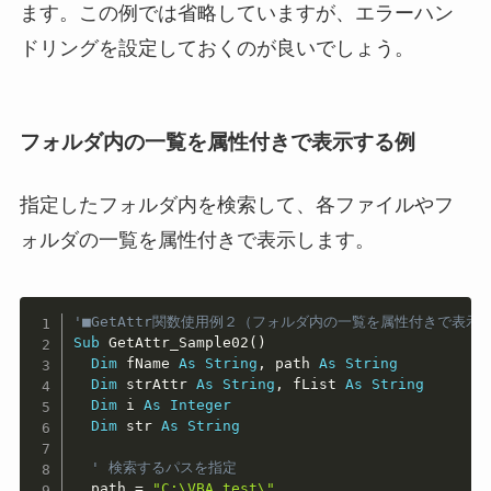
ます。この例では省略していますが、エラーハン
ドリングを設定しておくのが良いでしょう。
フォルダ内の一覧を属性付きで表示する例
指定したフォルダ内を検索して、各ファイルやフ
ォルダの一覧を属性付きで表示します。
Copy
'■GetAttr関数使用例２（フォルダ内の一覧を属性付きで表示
Sub
 GetAttr_Sample02
(
)
Dim
 fName 
As
String
,
 path 
As
String
Dim
 strAttr 
As
String
,
 fList 
As
String
Dim
 i 
As
Integer
Dim
 str 
As
String
' 検索するパスを指定
  path 
=
"C:\VBA_test\"