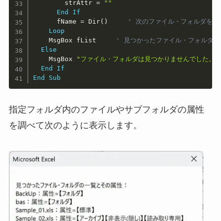
        strAttr 
=
""
End
If
      fName 
=
 Dir
(
)
' 次のファイル・フォルダを取
Loop
    MsgBox fList     
' 見つかったファイル・フォルダ
Else
    MsgBox 
"ファイル・フォルダは見つかりませんでした。"
End
If
End
Sub
指定フォルダ内のファイルやサブフォルダの属性
を調べて次のように表示します。