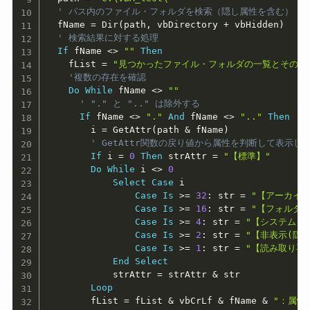
' パス内のファイル・フォルダを検索（隠し属性を含む）
  fName 
=
 Dir
(
path
,
 vbDirectory 
+
 vbHidden
)
' 検索結果に対する処理
If
 fName 
<
>
""
Then
    fList 
=
"見つかったファイル・フォルダの一覧とその属
'複数の存在を確認
Do
While
 fName 
<
>
""
' "." と ".." は除外する
If
 fName 
<
>
"."
And
 fName 
<
>
".."
Then
        i 
=
 GetAttr
(
path 
&
 fName
)
' GetAttr関数の戻り値から属性を判断して表示し
If
 i 
=
0
Then
 strAttr 
=
"【標準】"
Do
While
 i 
<
>
0
Select
Case
 i

Case
Is
>
=
32
:
 str 
=
"【アーカイブ
Case
Is
>
=
16
:
 str 
=
"【フォルダ】
Case
Is
>
=
4
:
 str 
=
"【システム】
Case
Is
>
=
2
:
 str 
=
"【非表示(隠し
Case
Is
>
=
1
:
 str 
=
"【読み取り専
End
Select
            strAttr 
=
 strAttr 
&
 str

Loop
        fList 
=
 fList 
&
 vbCrLf 
&
 fName 
&
"：属性=