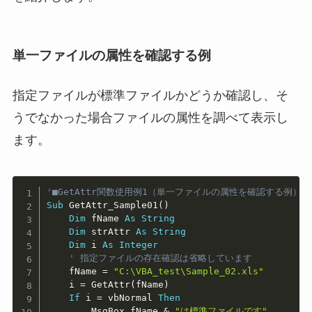
単一ファイルの属性を確認する例
指定ファイルが標準ファイルかどうか確認し、そ
うでなかった場合ファイルの属性を調べて表示し
ます。
Copy
'■GetAttr関数使用例1（単一ファイルの属性を確認する例）
Sub
 GetAttr_Sample01
(
)
Dim
 fName 
As
String
Dim
 strAttr 
As
String
Dim
 i 
As
Integer
' 指定ファイルの存在確認は省略しています
    fName 
=
"C:\VBA_test\Sample_02.xls"
    i 
=
 GetAttr
(
fName
)
If
 i 
=
 vbNormal 
Then
        MsgBox fName 
&
"は標準ファイルです"