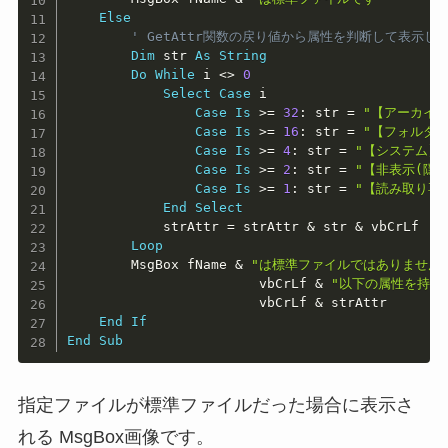
Else
' GetAttr関数の戻り値から属性を判断して表示し
Dim
 str 
As
String
Do
While
 i 
<
>
0
Select
Case
 i

Case
Is
>
=
32
:
 str 
=
"【アーカイブ
Case
Is
>
=
16
:
 str 
=
"【フォルダ】
Case
Is
>
=
4
:
 str 
=
"【システム】
Case
Is
>
=
2
:
 str 
=
"【非表示(隠し
Case
Is
>
=
1
:
 str 
=
"【読み取り専
End
Select
            strAttr 
=
 strAttr 
&
 str 
&
 vbCrLf

Loop
        MsgBox fName 
&
"は標準ファイルではありません
                        vbCrLf 
&
"以下の属性を持っ
                        vbCrLf 
&
 strAttr

End
If
End
Sub
指定ファイルが標準ファイルだった場合に表示さ
れる MsgBox画像です。