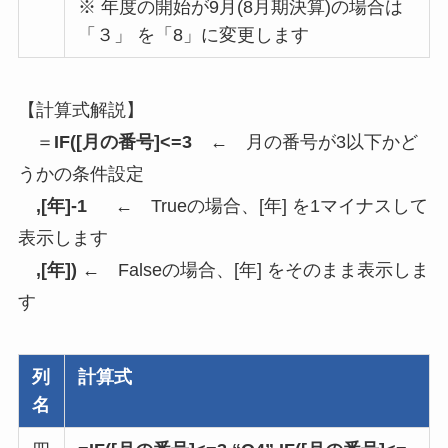
※
年度の開始が9月(8月期決算)の場合は
「３」 を「8」に変更します
【計算式解説】
＝
IF
([月の番号]<=3
← 月の番号が3以下かど
うかの条件設定
,[年]-1
← Trueの場合、[年] を1マイナスして
表示します
,[年])
← Falseの場合、[年] をそのまま表示しま
す
列
計算式
名