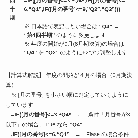
四
=
IF
([月の番号]<=3,
“Q4”
,
IF
([月の番号]<=
半
6,
“Q1”
,
IF
([月の番号]<=9,”
Q2″
,
“Q3”
)))
期
※ 日本語で表記したい場合は
“Q4”
→
“第4四半期”
のように変更します
※
年度の開始が9月(8月期決算)の場合は
“Q4”
を
“Q2”
のように+2づつ調整します
【計算式解説】
年度の開始が４月の場合（3月期決
算）
※ [月の番号] を小さい順に判定していくように
しています
=
IF
([月の番号]<=3,
“Q4”
← 条件「月番号が3
以下」の場合、True なら
“Q4”
,
IF
([月の番号]<=6,
“Q1”
← Flase の場合条件