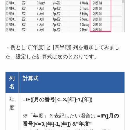
・例として[年度] と [四半期] 列を追加してみまし
た。設定した計算式は次のとおりです。
列
計算式
名
年
=
IF
([月の番号]<=3,[年]-1,[年])
度
※「年度」と表記したい場合は
=
IF
([月の
番号]<=3,[年]-1,[年]) &”年度”