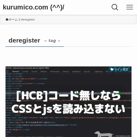
kurumico.com (^^)/
ホーム
deregister
deregister
– tag –
サイト運営