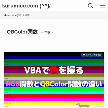
kurumico.com (^^)/
ホーム
QBColor関数
QBColor関数
– tag –
Excel VBA関数